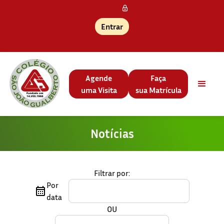
Entrar
Agende
Faça
uma Visita
sua Matrícula
Notícias
Filtrar por:
Por
data
OU