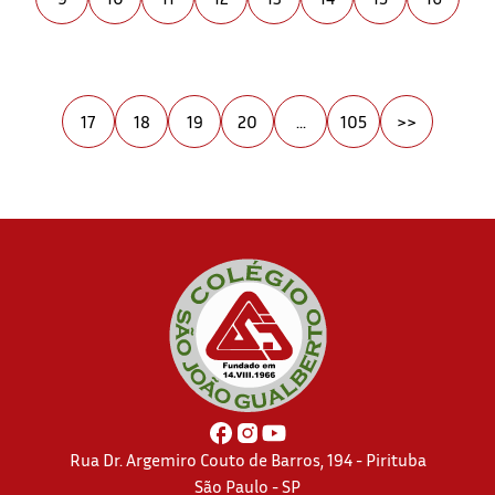
17
18
19
20
...
105
>>
Rua Dr. Argemiro Couto de Barros, 194 - Pirituba
São Paulo - SP