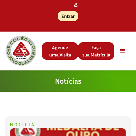
Entrar
Agende
Faça
uma Visita
sua Matrícula
Notícias
NOTÍCIA