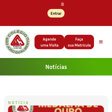
Entrar
Agende
Faça
uma Visita
sua Matrícula
Notícias
NOTÍCIA