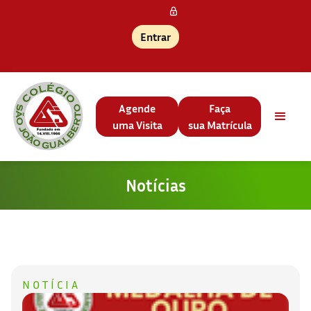
Entrar
Agende
Faça
uma Visita
sua Matrícula
Notícias
NOTÍCIA