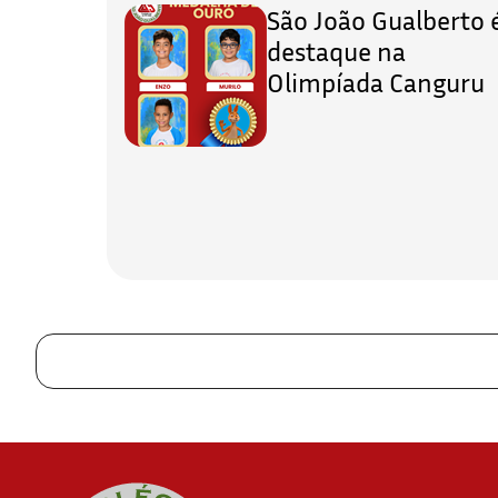
São João Gualberto 
destaque na
Olimpíada Canguru