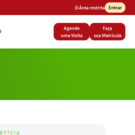
Área restrita
Entrar
Agende
Faça
o
uma Visita
sua Matrícula
OTÍCIA