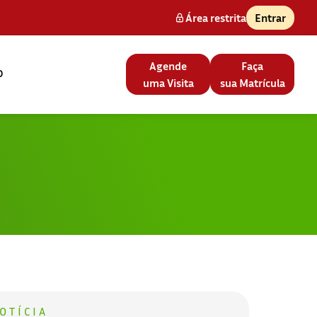
Área restrita
Entrar
Agende
Faça
o
uma Visita
sua Matrícula
OTÍCIA