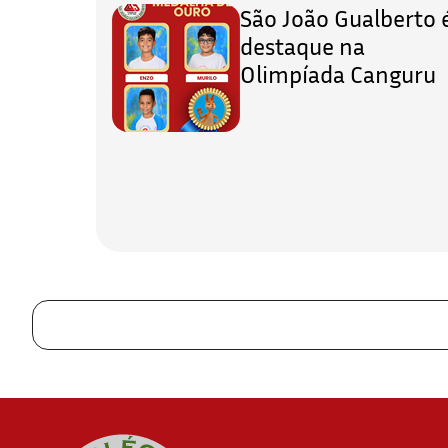
São João Gualberto 
destaque na
Olimpíada Canguru