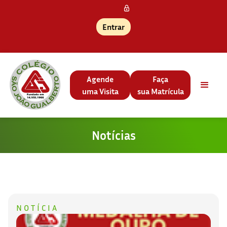
Entrar
Agende
Faça
uma Visita
sua Matrícula
Notícias
NOTÍCIA