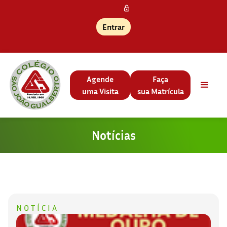
Entrar
Agende
Faça
uma Visita
sua Matrícula
Notícias
NOTÍCIA