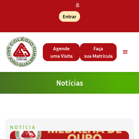
Entrar
Agende
Faça
uma Visita
sua Matrícula
Notícias
NOTÍCIA