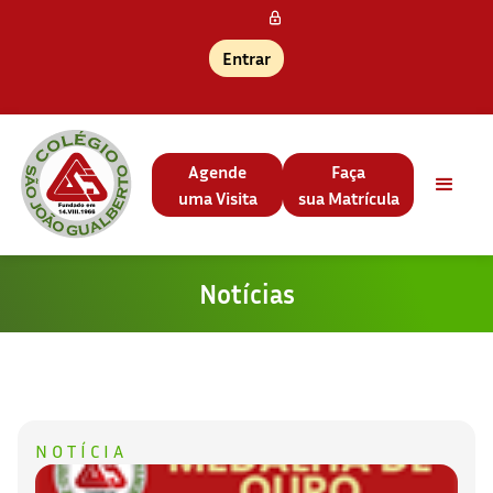
Entrar
Agende
Faça
uma Visita
sua Matrícula
Notícias
NOTÍCIA