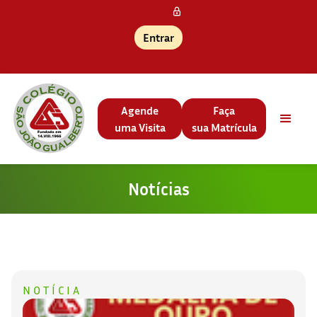
Entrar
Agende
Faça
uma Visita
sua Matrícula
Notícias
NOTÍCIA