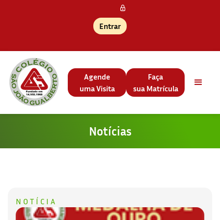
Entrar
Agende
Faça
uma Visita
sua Matrícula
Notícias
NOTÍCIA