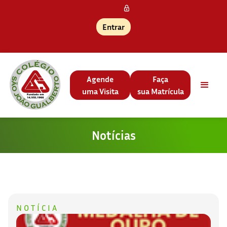
Entrar
Agende
Faça
uma Visita
sua Matrícula
Notícias
NOTÍCIA