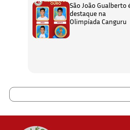
São João Gualberto 
destaque na
Olimpíada Canguru