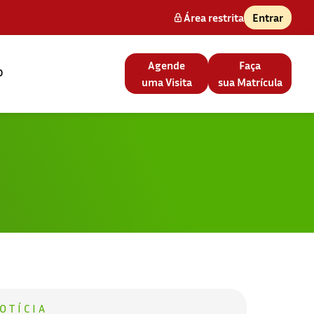
Área restrita
Entrar
Agende
Faça
o
uma Visita
sua Matrícula
OTÍCIA