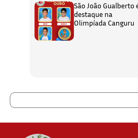
São João Gualberto 
destaque na
Olimpíada Canguru