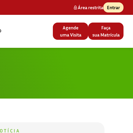
Área restrita
Entrar
Agende
Faça
o
uma Visita
sua Matrícula
OTÍCIA