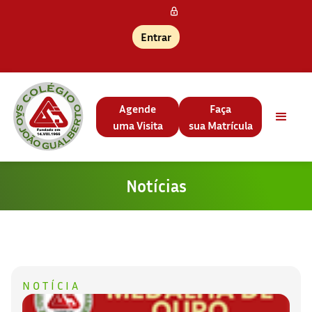
Entrar
Agende
Faça
uma Visita
sua Matrícula
Notícias
NOTÍCIA