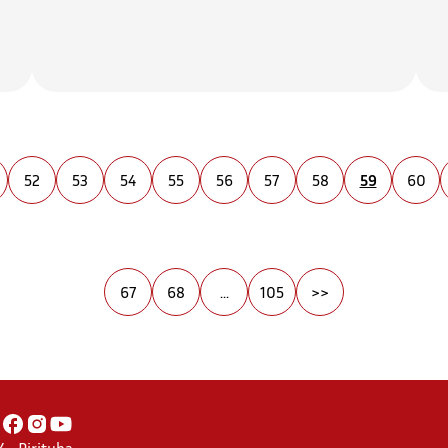
52
53
54
55
56
57
58
59
60
67
68
...
105
>>
 - Pirituba