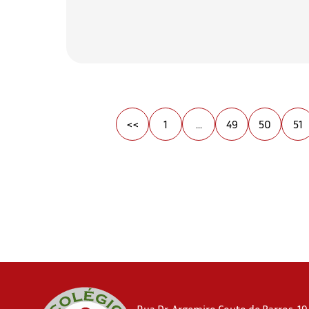
<<
1
...
49
50
51
Rua Dr. Argemiro Couto de Barros, 194