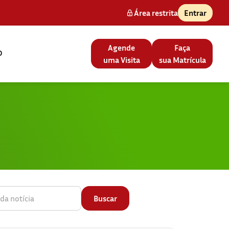
Área restrita
Entrar
Agende
Faça
o
uma Visita
sua Matrícula