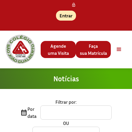
Entrar
Agende
Faça
uma Visita
sua Matrícula
Notícias
Filtrar por:
Por
data
OU