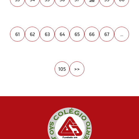
61
62
63
64
65
66
67
...
105
>>