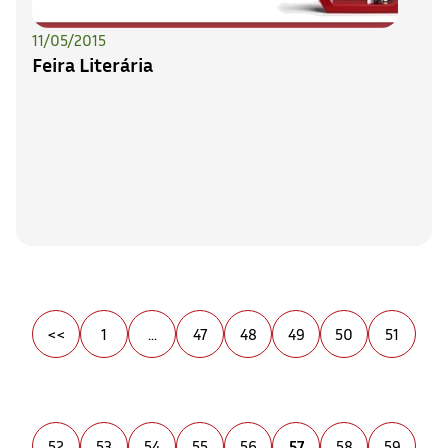
11/05/2015
Feira Literária
<<
1
...
47
48
49
50
51
52
53
54
55
56
57
58
59