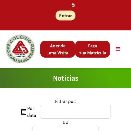
Entrar
Agende
Faça
uma Visita
sua Matrícula
Notícias
Filtrar por:
Por
data
OU