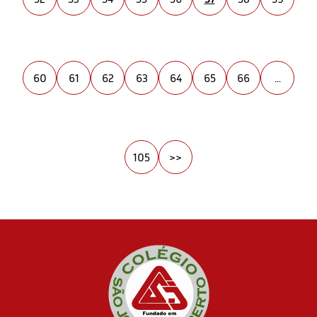
60
61
62
63
64
65
66
...
105
>>